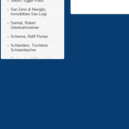
Salurn, Egger Franz
San Zeno di Naviglio,
Immobiliare San Luigi
Sarntal, Robert
Unterkalmsteiner
Schenna, Raffl Florian
Schlanders, Tischlerei
Schwienbacher
St. Leonhard Wiesenhof
Spiazzi, Photopower Solar
GmbH
Tramin, Hotel Plattenhof
SINI SUN GMBH
Schluderns, Roman Theiner
St. Valentin a.d.h., Roman
Theiner
M-Vertrag Neue Anlage