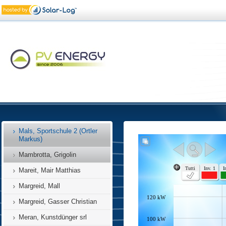
Kurtinig, Teutsch Egon
LECHNER HERBERT
Lavis, Porfidi Trentini
Mals, Bahnhof (Ortler Markus)
Mals, Camping
Mals, Sportschule (Ortler Kurt)
Mals, Sportschule (Ortler
Markus)
Mals, Sportschule 2 (Ortler
Markus)
Mambrotta, Grigolin
Mareit, Mair Matthias
Margreid, Mall
Margreid, Gasser Christian
Meran, Kunstdünger srl